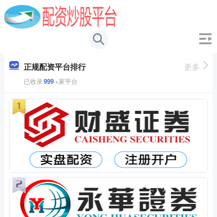
正规配资平台排行
更多
已收录
999
+家平台