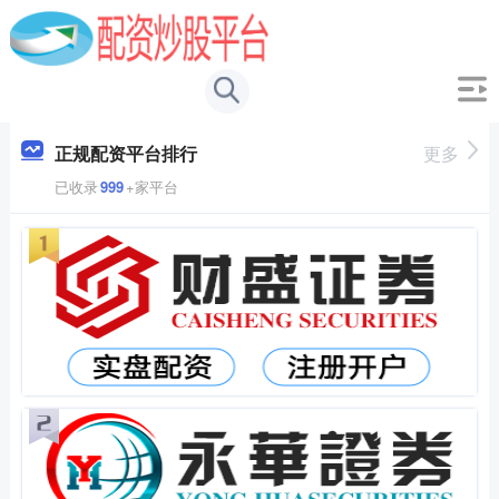
正规配资平台排行
更多
已收录
999
+家平台