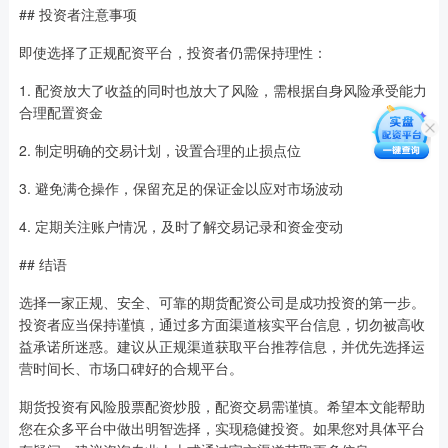
## 投资者注意事项
即使选择了正规配资平台，投资者仍需保持理性：
1. 配资放大了收益的同时也放大了风险，需根据自身风险承受能力
合理配置资金
2. 制定明确的交易计划，设置合理的止损点位
3. 避免满仓操作，保留充足的保证金以应对市场波动
4. 定期关注账户情况，及时了解交易记录和资金变动
## 结语
选择一家正规、安全、可靠的期货配资公司是成功投资的第一步。
投资者应当保持谨慎，通过多方面渠道核实平台信息，切勿被高收
益承诺所迷惑。建议从正规渠道获取平台推荐信息，并优先选择运
营时间长、市场口碑好的合规平台。
期货投资有风险股票配资炒股，配资交易需谨慎。希望本文能帮助
您在众多平台中做出明智选择，实现稳健投资。如果您对具体平台