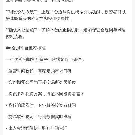
**测试交易系统**：正规平台通常提供模拟交易功能，投资者可以
先体验系统的稳定性和操作便捷性。
**确认风控措施**：了解平台的止损机制、追加保证金规则等风险
控制流程。
## 合规平台推荐标准
一个优秀的期货配资平台应满足以下条件：
- 运营时间较长，有稳定的市场口碑
- 合作期货公司为正规交易所会员单位
- 提供多种配资方案，满足不同投资者需求
- 客服响应及时，专业解答投资者疑问
- 交易软件稳定，行情数据实时准确
- 出入金流程便捷，到账时间合理