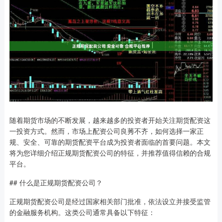
随着期货市场的不断发展，越来越多的投资者开始关注期货配资这
一投资方式。然而，市场上配资公司良莠不齐，如何选择一家正
规、安全、可靠的期货配资平台成为投资者面临的首要问题。本文
将为您详细介绍正规期货配资公司的特征，并推荐值得信赖的合规
平台。
## 什么是正规期货配资公司？
正规期货配资公司是经过国家相关部门批准，依法设立并接受监管
的金融服务机构。这类公司通常具备以下特征：