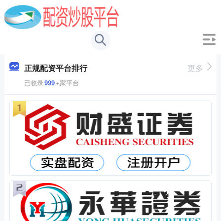
正规配资平台排行
更多
已收录
999
+家平台