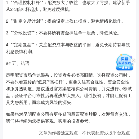
1. **合理控制杠杆**：配资放大了收益，也放大了亏损。建议新手
从2-3倍杠杆起步，避免过度投机。
2. **制定交易计划**：提前设定止盈止损点，避免情绪化操作。
3. **分散投资**：不要将所有资金押注单一股票，降低风险。
4. **定期复盘**：关注配资成本与收益的平衡，避免长期持有导致
利息侵蚀利润。
## 五、结语
昆明配资市场鱼龙混杂，投资者务必擦亮眼睛。选择配资公司时，
不要只看宣传的“低息”“高杠杆”，更要关注其合规性、资金安全性
和服务透明度。建议通过官方渠道核实公司资质，并先进行小额试
盘，验证平台可靠性后再逐步加大投入。理性投资，才能让配资工
具为您所用，而非成为风险的源头。
如果您对昆明配资公司有更多疑问股票配资炒股，欢迎留言交流，
我们将持续为您提供客观、实用的投资参考。
文章为作者独立观点，不代表配资炒股平台观点