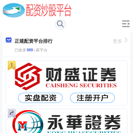
正规配资平台排行
更多
已收录
999
+家平台