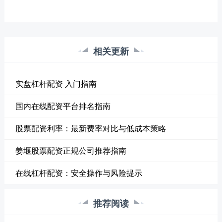
相关更新
实盘杠杆配资 入门指南
国内在线配资平台排名指南
股票配资利率：最新费率对比与低成本策略
姜堰股票配资正规公司推荐指南
在线杠杆配资：安全操作与风险提示
推荐阅读