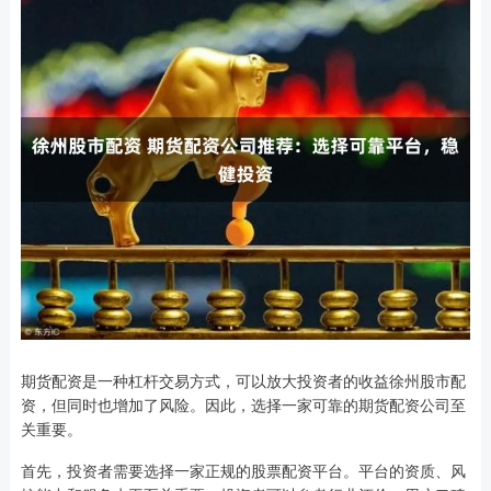
期货配资是一种杠杆交易方式，可以放大投资者的收益徐州股市配
资，但同时也增加了风险。因此，选择一家可靠的期货配资公司至
关重要。
首先，投资者需要选择一家正规的股票配资平台。平台的资质、风