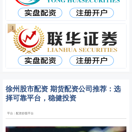
徐州股市配资 期货配资公司推荐：选
择可靠平台，稳健投资
平台：配资炒股平台