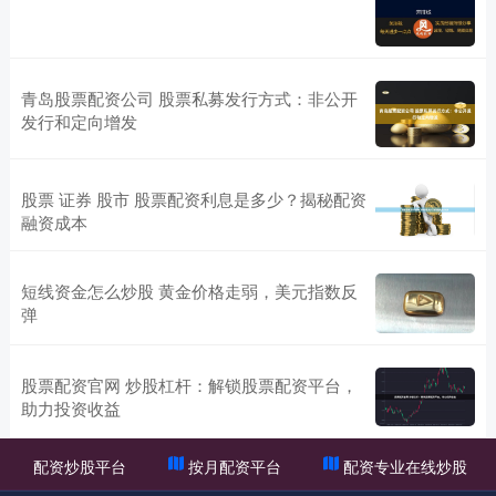
青岛股票配资公司 股票私募发行方式：非公开
发行和定向增发
股票 证券 股市 股票配资利息是多少？揭秘配资
融资成本
短线资金怎么炒股 黄金价格走弱，美元指数反
弹
股票配资官网 炒股杠杆：解锁股票配资平台，
助力投资收益
配资炒股平台
按月配资平台
配资专业在线炒股