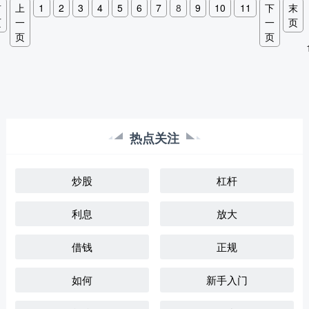
首
上
1
2
3
4
5
6
7
8
9
10
11
下
末
页
一
一
页
页
页
热点关注
炒股
杠杆
利息
放大
借钱
正规
如何
新手入门