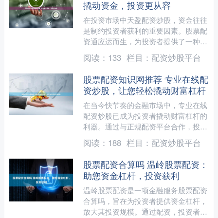
撬动资金，投资更从容
在投资市场中天盈配资炒股，资金往往
是制约投资者获利的重要因素。股票配
资通应运而生，为投资者提供了一种轻
松撬动资金的解决方案。 股票配资是
阅读：
133
栏目：
配资炒股平台
指投资者向配资公司借入资....
股票配资知识网推荐 专业在线配
资炒股，让您轻松撬动财富杠杆
在当今快节奏的金融市场中，专业在线
配资炒股已成为投资者撬动财富杠杆的
利器。通过与正规配资平台合作，投资
者可以获得额外的资金，放大投资收
阅读：
188
栏目：
配资炒股平台
益。 * 财务状况：公司的....
股票配资合算吗 温岭股票配资：
助您资金杠杆，投资获利
温岭股票配资是一项金融服务股票配资
合算吗，旨在为投资者提供资金杠杆，
放大其投资规模。通过配资，投资者可