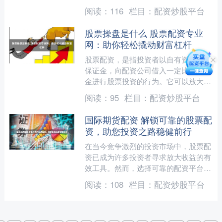
资金来增加其投资组合的规模，从而获
阅读：
116
栏目：
配资炒股平台
得更高的潜在回报。 * ....
股票操盘是什么 股票配资专业
网：助你轻松撬动财富杠杆
股票配资，是指投资者以自有资金作为
保证金，向配资公司借入一定比例的资
金进行股票投资的行为。它可以放大投
资者的资金规模，从而提高投资收益。
阅读：
95
栏目：
配资炒股平台
我们的平台拥有经验丰富....
国际期货配资 解锁可靠的股票配
资，助您投资之路稳健前行
在当今竞争激烈的投资市场中，股票配
资已成为许多投资者寻求放大收益的有
效工具。然而，选择可靠的配资平台至
关重要，以确保您的投资安全无虞。
阅读：
108
栏目：
配资炒股平台
此外，股配资平台还提供了....