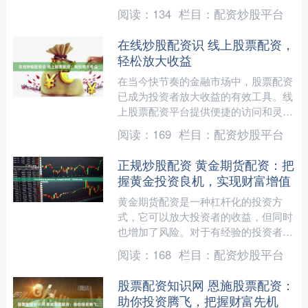
以以较小的自有资金撬动更大的资金，
阅读：
134
栏目：
配资炒股平台
从而提升投资收益。 * ....
在线炒股配资识 线上股票配资，
轻松放大收益
在当今快节奏的金融市场中，股票配资
已成为投资者放大收益的有效工具。线
上股票配资平台提供便捷的访问和灵活
的杠杆选择，让投资者能够以更低的成
阅读：
169
栏目：
配资炒股平台
本增加投资规模。 * *....
正规炒股配资 黄金期货配资：把
握黄金投资良机，实现财富增值
黄金期货配资是一种杠杆化的投资方
式，它可以放大投资者的收益，但同时
也增加了风险。对于有经验的投资者来
说，黄金期货配资可以提供一个绝佳的
阅读：
168
栏目：
配资炒股平台
机会来把握黄金投资的良机正....
股票配资知识网 恩施股票配资：
助你投资腾飞，把握财富先机