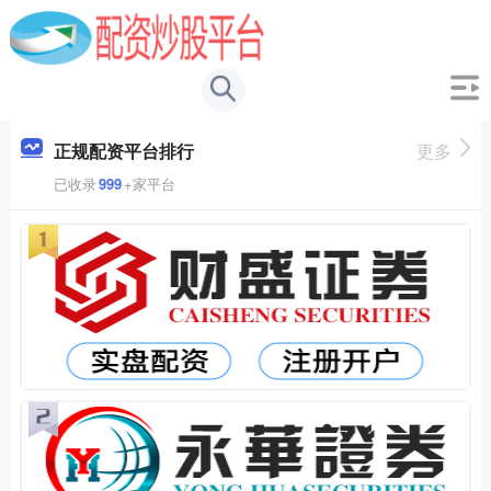
正规配资平台排行
更多
已收录
999
+家平台