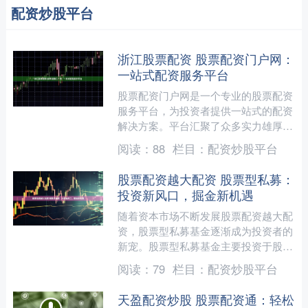
配资炒股平台
浙江股票配资 股票配资门户网：
一站式配资服务平台
股票配资门户网是一个专业的股票配资
服务平台，为投资者提供一站式的配资
解决方案。平台汇聚了众多实力雄厚的
配资公司，投资者可根据自身需求选择
阅读：
88
栏目：
配资炒股平台
合适的配资方案。 1. ....
股票配资越大配资 股票型私募：
投资新风口，掘金新机遇
随着资本市场不断发展股票配资越大配
资，股票型私募基金逐渐成为投资者的
新宠。股票型私募基金主要投资于股票
市场，通过专业化的投资管理，为投资
阅读：
79
栏目：
配资炒股平台
者创造超额收益。 1.了....
天盈配资炒股 股票配资通：轻松