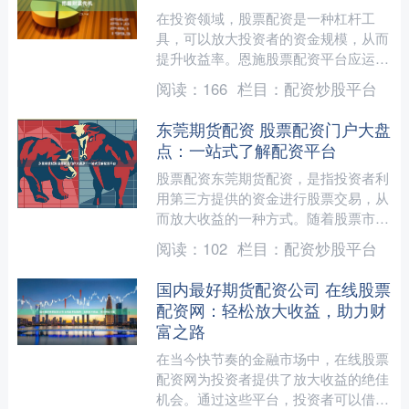
在投资领域，股票配资是一种杠杆工
具，可以放大投资者的资金规模，从而
提升收益率。恩施股票配资平台应运而
生，为投资者提供了便捷、安全的配资
阅读：
166
栏目：
配资炒股平台
服务。 使用唐山股票配资平....
东莞期货配资 股票配资门户大盘
点：一站式了解配资平台
股票配资东莞期货配资，是指投资者利
用第三方提供的资金进行股票交易，从
而放大收益的一种方式。随着股票市场
的火热，股票配资也受到越来越多投资
阅读：
102
栏目：
配资炒股平台
者的青睐。为了方便投资者....
国内最好期货配资公司 在线股票
配资网：轻松放大收益，助力财
富之路
在当今快节奏的金融市场中，在线股票
配资网为投资者提供了放大收益的绝佳
机会。通过这些平台，投资者可以借用