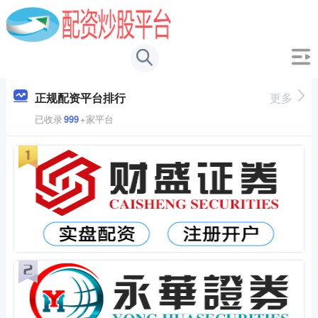
正规配资平台排行
更多
已收录
999
+家平台