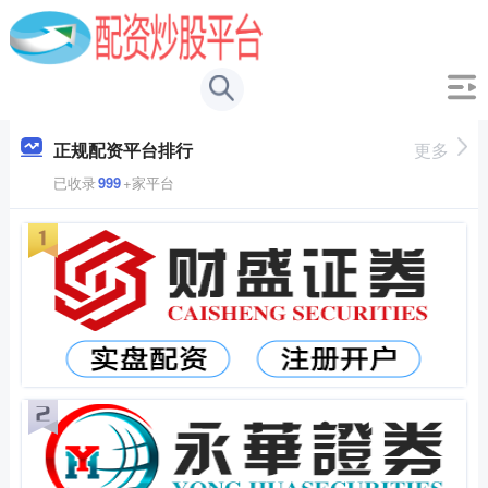
正规配资平台排行
更多
已收录
999
+家平台